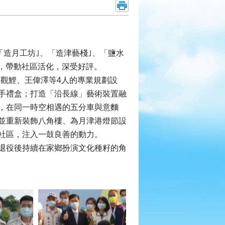
「造月工坊｣、「造津藝棧｣、「鹽水
業，帶動社區活化，深受好評。
觀鯉、王偉澤等4人的專業規劃設
手禮盒；打造「沿長線」藝術裝置融
，在同一時空相遇的五分車與意麵
並重新裝飾八角樓、為月津港燈節設
社區，注入一鼓良善的動力。
退役後持續在家鄉扮演文化種籽的角