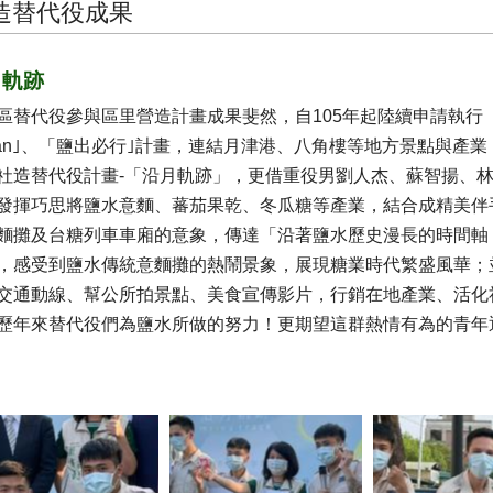
造替代役成果
月軌跡
區替代役參與區里營造計畫成果斐然，自105年起陸續申請執行
an｣、「鹽出必行｣計畫，連結月津港、八角樓等地方景點與產
社造替代役計畫-「沿月軌跡」，更借重役男劉人杰、蘇智揚、林
發揮巧思將鹽水意麵、蕃茄果乾、冬瓜糖等產業，結合成精美伴
麵攤及台糖列車車廂的意象，傳達「沿著鹽水歷史漫長的時間軸
，感受到鹽水傳統意麵攤的熱鬧景象，展現糖業時代繁盛風華；
交通動線、幫公所拍景點、美食宣傳影片，行銷在地產業、活化
歷年來替代役們為鹽水所做的努力！更期望這群熱情有為的青年