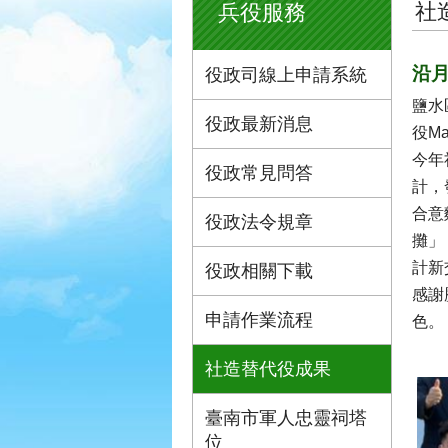
社
兵役服務
沿
役政司線上申請系統
鹽水
役政最新消息
役M
今年
役政常見問答
計，
合意
役政法令規章
攤」
計新
役政相關下載
感謝
申請作業流程
色。
社造替代役成果
臺南市軍人忠靈祠塔
位