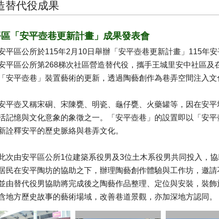
造替代役成果
平區「安平壺巷更新計畫」成果發表會
區公所於115年2月10日舉辦「安平壺巷更新計畫」115年
安平區公所第268梯次社區營造替代役，攜手王城里安中社區及
「安平壺巷」裝置藝術的更新，透過陶藝創作為巷弄空間注入文
壺又稱宋硐、宋陳甕、明瓷、龜仔甕、火藥罐等，因在安平
活記憶與文化意象的象徵之一。「安平壺巷」的設置即以「安平
新詮釋安平的歷史脈絡與巷弄文化。
由安平區公所1位建築系役男及3位土木系役男共同投入，協
居民在安平陶坊的協助之下，辦理陶藝創作體驗與工作坊，邀請
並由替代役男協助將完成後之陶藝作品整理、定位與安裝，裝飾
含地方歷史故事的藝術場域，改善巷道景觀，亦加深地方認同。