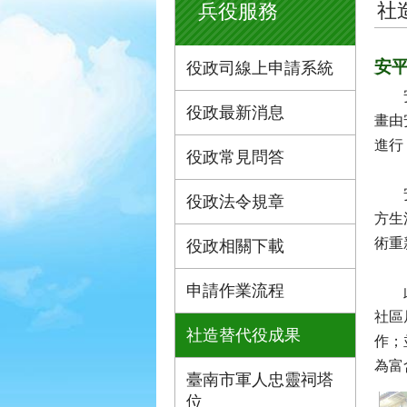
社
兵役服務
安
役政司線上申請系統
安平
役政最新消息
畫由
進行
役政常見問答
安平
役政法令規章
方生
術重
役政相關下載
申請作業流程
此次
社區
社造替代役成果
作；
為富
臺南市軍人忠靈祠塔
位