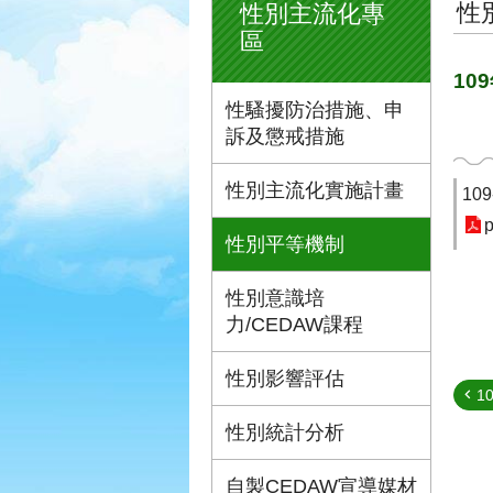
性
性別主流化專
區
10
性騷擾防治措施、申
訴及懲戒措施
性別主流化實施計畫
10
p
性別平等機制
性別意識培
力/CEDAW課程
性別影響評估
1
性別統計分析
自製CEDAW宣導媒材