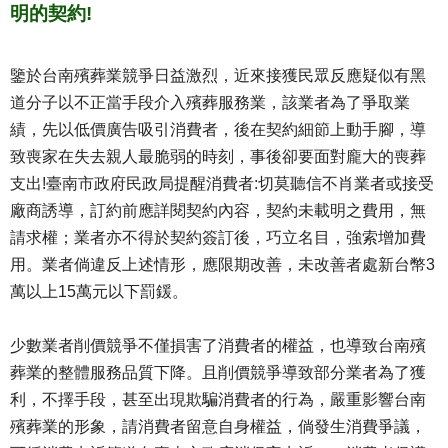
明的契約!
鑒於台南殯葬業競爭日益激烈，近來接獲民眾反應疑似有黑
道分子以不正當手段介入殯葬服務業，該業者為了爭取業
績，先以低價廣告吸引消費者，後在契約細節上動手腳，導
致喪家在失去親人最脆弱的時刻，事後卻要面對龐大的喪葬
支出!臺南市政府民政局提醒消費者:切莫聽信不肖業者或接受
廠商誘導，訂約前應詳閱契約內容，契約未載明之費用，無
請求權；業者亦不得於契約簽訂後，巧立名目，強索增加費
用。業者倘違反上述情形，應限期改善，未改善者處新台幣3
萬以上15萬元以下罰鍰。
少數業者削價競爭不僅損害了消費者的權益，也導致台南殯
葬業的整體服務品質下降。且削價競爭導致部分業者為了獲
利，不擇手段，甚至出現欺騙消費者的行為，嚴重影響台南
殯葬業的形象，請消費者留意自身權益，倘發生消費爭議，