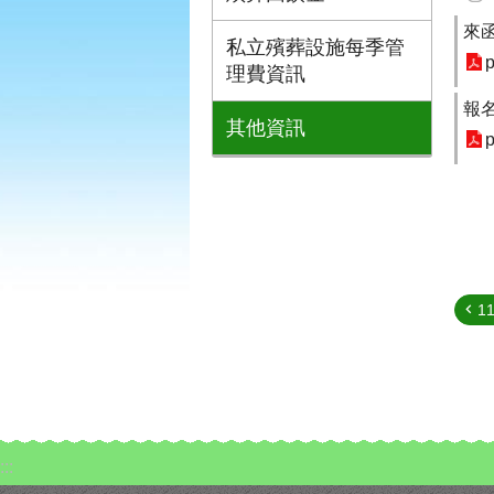
來
私立殯葬設施每季管
p
理費資訊
報
其他資訊
p
1
:::