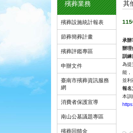
其
殯葬業務
11
殯葬設施統計報表
節葬簡葬計畫
承辦
辦理
殯葬評鑑專區
訓練
為提
申辦文件
能，
臺南市殯葬資訊服務
並利
網
報名
本訓
消費者保護宣導
https
南山公墓議題專區
殯葬回饋金