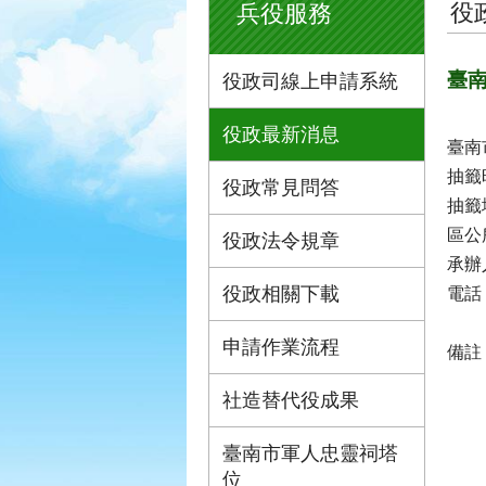
役
兵役服務
臺南
役政司線上申請系統
役政最新消息
臺南
抽籤
役政常見問答
抽籤
區公
役政法令規章
承辦
役政相關下載
電話：
申請作業流程
備註
社造替代役成果
臺南市軍人忠靈祠塔
位