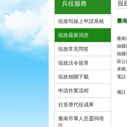
役
兵役服務
臺南
役政司線上申請系統
役政最新消息
臺南
抽籤
役政常見問答
抽籤
區公
役政法令規章
承辦
役政相關下載
電話：
申請作業流程
備註
社造替代役成果
臺南市軍人忠靈祠塔
位