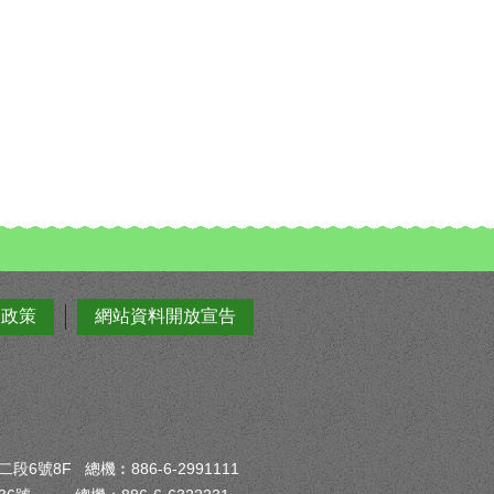
全政策
網站資料開放宣告
6號8F 總機︰886-6-2991111