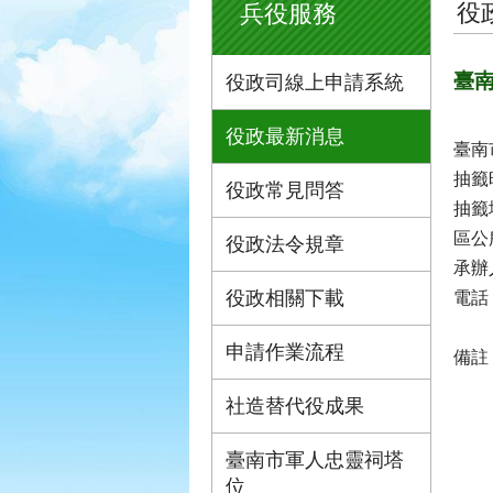
役
兵役服務
臺南
役政司線上申請系統
役政最新消息
臺南
抽籤
役政常見問答
抽籤
區公
役政法令規章
承辦
役政相關下載
電話：
申請作業流程
備註
社造替代役成果
臺南市軍人忠靈祠塔
位