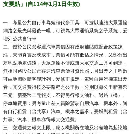
支要點」(自114年1月1日生效)
一、考量公共自行車為短程代步工具，可據以連結大眾運輸
網路之最先與最後一哩，可視為大眾運輸系統之子系統，爰
增列公共自行車。
二、鑑於公民營客運汽車票價因有政府補貼或配合政策凍
漲，未能真實反映成本，票價可能有低估之情形，又部分出
差地點地處偏遠，大眾運輸不便或無大眾交通工具可到達，
無相同路段公民營客運汽車票價可資比照，且出差之里程數
可由地圖軟體客觀計列，爰修正規定，駕駛自用汽機車出差
者，其交通費得按必要路程之公里數，分別以每公里新臺幣
三元、新臺幣二元報支，不得另行報支油料、過路（橋）、
停車通費用；另考量出差人員除駕駛自用汽車、機車外，尚
有自行租賃（含共享）汽車、機車之需求，爰增列租賃（含
共享）汽車、機車亦得報支交通費。
三、交通費之報支上限，應以機關所在地及出差地為起訖地