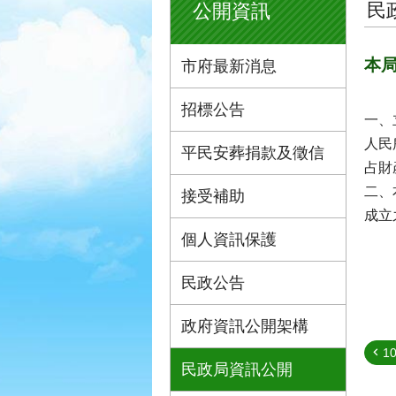
民
公開資訊
本
市府最新消息
招標公告
一、
人民
平民安葬捐款及徵信
占財
二、
接受補助
成立
個人資訊保護
民政公告
政府資訊公開架構
1
民政局資訊公開