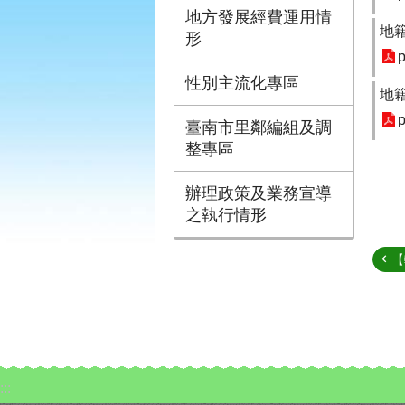
地方發展經費運用情
地籍
形
p
性別主流化專區
地籍
p
臺南市里鄰編組及調
整專區
辦理政策及業務宣導
之執行情形
【
:::