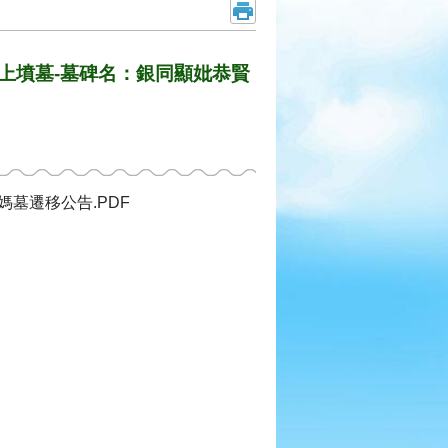
上墳墓-墓碑名：銀同顯妣恭賢
媽墓遷移公告.PDF