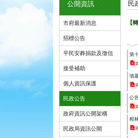
民
公開資訊
【
市府最新消息
招標公告
平民安葬捐款及徵信
第
p
接受補助
墳
個人資訊保護
p
公
民政公告
p
政府資訊公開架構
柑林
p
民政局資訊公開