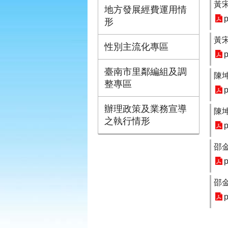
黃
地方發展經費運用情
p
形
黃
性別主流化專區
p
臺南市里鄰編組及調
陳
整專區
p
辦理政策及業務宣導
陳
之執行情形
p
邵
p
邵
p