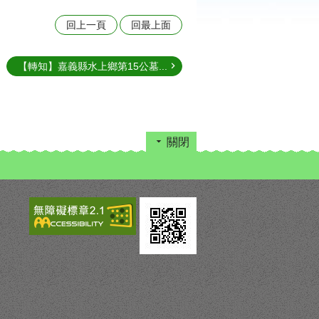
回上一頁
回最上面
【轉知】嘉義縣水上鄉第15公墓...
關閉