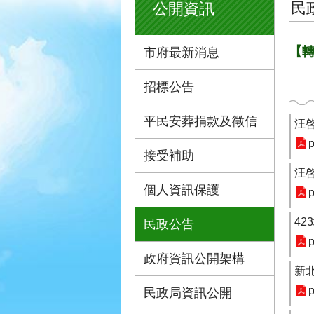
民
公開資訊
【
市府最新消息
招標公告
平民安葬捐款及徵信
汪
p
接受補助
汪
個人資訊保護
p
4
民政公告
p
政府資訊公開架構
新
p
民政局資訊公開