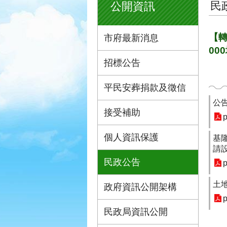
民
公開資訊
【轉
市府最新消息
0
招標公告
平民安葬捐款及徵信
公
接受補助
p
個人資訊保護
基
請
民政公告
p
土
政府資訊公開架構
p
民政局資訊公開