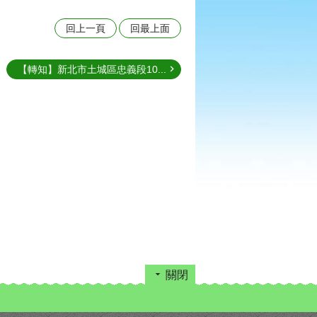
回上一頁
回最上面
【轉知】新北市土城區忠義段10...
關閉