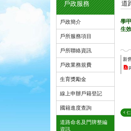
道
戶政服務
學
戶政簡介
生
戶所服務項目
戶所聯絡資訊
新
戶政業務規費
p
生育獎勵金
線上申辦戶籍登記
國籍進度查詢
仁
道路命名及門牌整編
資訊