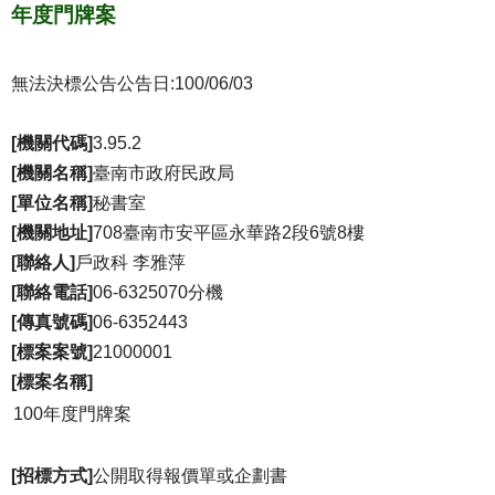
年度門牌案
無法決標公告
公告日:100/06/03
[機關代碼]
3.95.2
[機關名稱]
臺南市政府民政局
[單位名稱]
秘書室
[機關地址]
708臺南市安平區永華路2段6號8樓
[聯絡人]
戶政科 李雅萍
[聯絡電話]
06-6325070分機
[傳真號碼]
06-6352443
[標案案號]
21000001
[標案名稱]
100年度門牌案
[招標方式]
公開取得報價單或企劃書