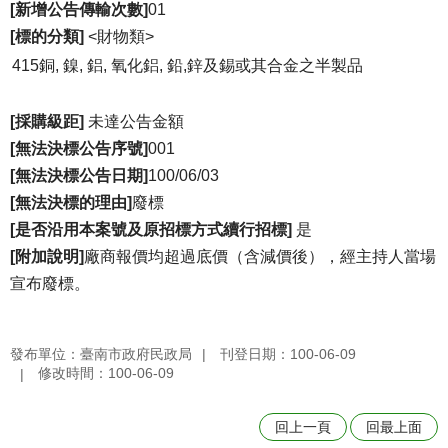
[新增公告傳輸次數]
01
[標的分類]
<財物類>
415銅, 鎳, 鋁, 氧化鋁, 鉛,鋅及錫或其合金之半製品
[採購級距]
未達公告金額
[無法決標公告序號]
001
[無法決標公告日期]
100/06/03
[無法決標的理由]
廢標
[是否沿用本案號及原招標方式續行招標]
是
[附加說明]
廠商報價均超過底價（含減價後），經主持人當場
宣布廢標。
發布單位：臺南市政府民政局
刊登日期：100-06-09
修改時間：100-06-09
回上一頁
回最上面