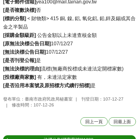
[電子郵件信箱]
yea100@mail.tainan.gov.tw
[是否複數決標]
否
[標的分類]
< 財物類> 415 銅, 鎳, 鋁, 氧化鋁, 鉛,鋅及錫或其合
金之半製品
[採購金額級距]
公告金額以上未達查核金額
[原無法決標公告日期]
107/12/27
[無法決標公告日期]
107/12/27
[是否刊登公報]
是
[無法決標的理由]
流標(無廠商投標或未達法定開標家數)
[投標廠商家數]
有，未達法定家數
[是否沿用本案號及原招標方式續行招標]
是
發布單位：臺南市政府民政局秘書室
刊登日期：107-12-27
修改時間：107-12-26
回上一頁
回最上面