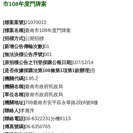
市108年度門牌案
[標案案號]
21070013
[標案名稱]
臺南市108年度門牌案
[招標方式]
公開招標
[新增公告傳輸次數]
01
[無法決標公告序號]
001
[原招標公告之刊登採購公報日期]
107/12/14
[是否依據採購法第106條第1項第1款辦理]
否
[機關代碼]
3.95.2
[機關名稱]
臺南市政府民政局
[單位名稱]
臺南市政府民政局
[機關地址]
708臺南市安平區永華路2段6號8樓
[聯絡人]
李雅萍
[聯絡電話]
06-6322231分機6113
[傳真號碼]
06-6350765