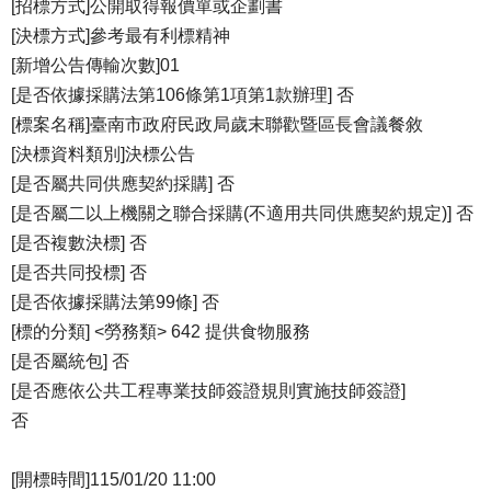
[招標方式]公開取得報價單或企劃書
[決標方式]參考最有利標精神
[新增公告傳輸次數]01
[是否依據採購法第106條第1項第1款辦理] 否
[標案名稱]臺南市政府民政局歲末聯歡暨區長會議餐敘
[決標資料類別]決標公告
[是否屬共同供應契約採購] 否
[是否屬二以上機關之聯合採購(不適用共同供應契約規定)] 否
[是否複數決標] 否
[是否共同投標] 否
[是否依據採購法第99條] 否
[標的分類] <勞務類> 642 提供食物服務
[是否屬統包] 否
[是否應依公共工程專業技師簽證規則實施技師簽證]
否
[開標時間]115/01/20 11:00