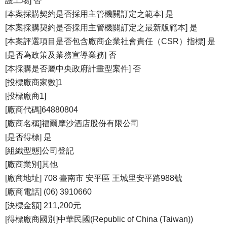
護工場] 否
[本案採購契約是否採用主管機關訂定之範本] 是
[本案採購契約是否採用主管機關訂定之最新版範本] 是
[本案評選項目是否包含廠商企業社會責任（CSR）指標] 是
[是否為政策及業務宣導業務] 否
[本採購是否屬中央政府計畫型案件] 否
[投標廠商家數]1
[投標廠商1]
[廠商代碼]64880804
[廠商名稱]福爾摩沙酒店股份有限公司
[是否得標] 是
[組織型態]公司登記
[廠商業別]其他
[廠商地址] 708 臺南市 安平區 王城里安平路988號
[廠商電話] (06) 3910660
[決標金額] 211,200元
[得標廠商國別]中華民國(Republic of China (Taiwan))