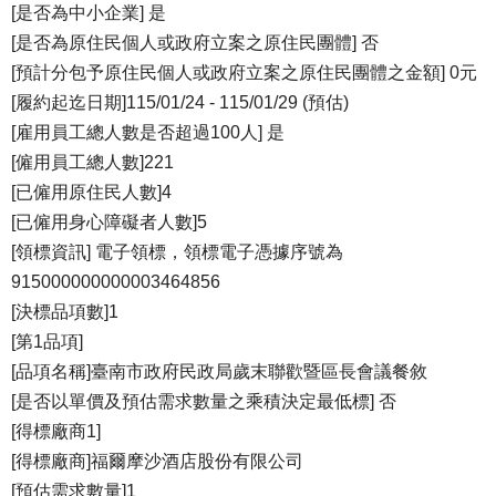
[是否為中小企業] 是
[是否為原住民個人或政府立案之原住民團體] 否
[預計分包予原住民個人或政府立案之原住民團體之金額] 0元
[履約起迄日期]115/01/24 - 115/01/29 (預估)
[雇用員工總人數是否超過100人] 是
[僱用員工總人數]221
[已僱用原住民人數]4
[已僱用身心障礙者人數]5
[領標資訊] 電子領標，領標電子憑據序號為
915000000000003464856
[決標品項數]1
[第1品項]
[品項名稱]臺南市政府民政局歲末聯歡暨區長會議餐敘
[是否以單價及預估需求數量之乘積決定最低標] 否
[得標廠商1]
[得標廠商]福爾摩沙酒店股份有限公司
[預估需求數量]1