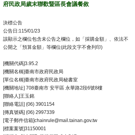
府民政局歲末聯歡暨區長會議餐敘
決標公告
公告日:115/01/23
該顯示之欄位包含未公告之欄位，如「採購金額」、依法不
公開之「預算金額」等欄位(此段文字不會列印)
[機關代碼]3.95.2
[機關名稱]臺南市政府民政局
[單位名稱]臺南市政府民政局秘書室
[機關地址] 708臺南市 安平區 永華路2段6號8樓
[聯絡人]王玉銘
[聯絡電話] (06) 3901154
[傳真號碼] (06) 2997339
[電子郵件信箱]chainrule@mail.tainan.gov.tw
[標案案號]31150001