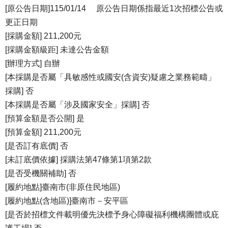
[原公告日期]115/01/14 原公告日期係指最近1次招標公告或
更正日期
[採購金額] 211,200元
[採購金額級距] 未達公告金額
[辦理方式] 自辦
[本採購是否屬「具敏感性或國安(含資安)疑慮之業務範疇」
採購] 否
[本採購是否屬「涉及國家安全」採購] 否
[預算金額是否公開] 是
[預算金額] 211,200元
[是否訂有底價] 否
[未訂底價依據] 採購法第47條第1項第2款
[是否受機關補助] 否
[履約地點]臺南市(非原住民地區)
[履約地點(含地區)]臺南市－安平區
[是否於招標文件載明優先決標予身心障礙福利機構團體或庇