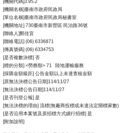
[機關代碼]3.95.2
[機關名稱]臺南市政府民政局
[單位名稱]臺南市政府民政局秘書室
[機關地址] 730臺南市新營區 民治路36號
[聯絡人]鄭佳宜
[聯絡電話] (06) 6336871
[傳真號碼] (06) 6334753
[是否複數決標] 否
[標的分類] <勞務類> 71 陸地運輸服務
[採購金額級距] 公告金額以上未達查核金額
[原無法決標公告日期]114/11/27
[無法決標公告日期]114/11/27
[是否刊登公報] 是
[無法決標的理由] 流標(無廠商投標或未達法定開標家數)
[是否沿用本案號及原招標方式續行招標] 是
[附加說明]