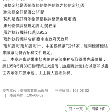
[決標金額是否係依預估條件估算之預估金額]否
[總決標金額是否公開]是
[契約是否訂有依物價指數調整價金規定]否
[未列物價調整規定說明]勞務案
[履約執行機關代碼]3.95.2
[履約執行機關名稱]臺南市政府民政局
[附加說明]附加說明]一、本案投標廠商計1家，經開標審標結
果該廠商符合招標文件規定。
二、本案評審結果由顏夷伯建築師事務所取得優先議價權，
經105年5月30日辦理第1次議價，該廠商於第1次減價即以書
面表示依底價承包，由主持人宣布決標。
發布單位：臺南市政府民政局
刊登日期：105-06-02
修改時間：105-06-02
回上一頁
回最上面