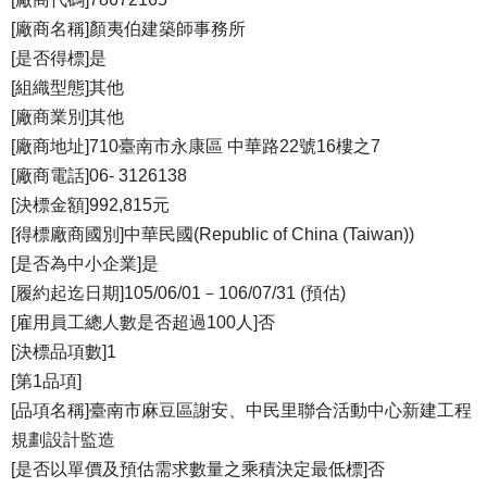
[廠商名稱]顏夷伯建築師事務所
[是否得標]是
[組織型態]其他
[廠商業別]其他
[廠商地址]710臺南市永康區 中華路22號16樓之7
[廠商電話]06- 3126138
[決標金額]992,815元
[得標廠商國別]中華民國(Republic of China (Taiwan))
[是否為中小企業]是
[履約起迄日期]105/06/01－106/07/31 (預估)
[雇用員工總人數是否超過100人]否
[決標品項數]1
[第1品項]
[品項名稱]臺南市麻豆區謝安、中民里聯合活動中心新建工程
規劃設計監造
[是否以單價及預估需求數量之乘積決定最低標]否