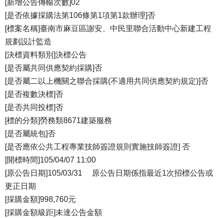
[新增公告傳輸次數]02
[是否依據採購法第106條第1項第1款辦理]否
[標案名稱]臺南市麻豆區謝安、中民里聯合活動中心新建工程
規劃設計監造
[決標資料類別]決標公告
[是否屬共同供應契約採購]否
[是否屬二以上機關之聯合採購(不適用共同供應契約規定)]否
[是否複數決標]否
[是否共同投標]否
[標的分類]勞務類8671建築服務
[是否屬統包]否
[是否應依公共工程專業技師簽證規則實施技師簽證] 否
[開標時間]105/04/07 11:00
[原公告日期]105/03/31 原公告日期係指最近1次招標公告或
更正日期
[採購金額]998,760元
[採購金額級距]未達公告金額