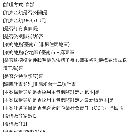
[辦理方式] 自辦
[預算金額是否公開]是
[預算金額]998,760元
[是否訂有底價]是
[是否受機關補助]否
[履約地點]臺南市(非原住民地區)
[履約地點(含地區)]臺南市－麻豆區
[是否於招標文件載明優先決標予身心障礙福利機構團體或庇
護工場]否
[是否含特別預算]否
[歸屬計畫類別]非屬愛台十二項計畫
[本案採購契約是否採用主管機關訂定之範本]是
[本案採購契約是否採用主管機關訂定之最新版範本]是
[本案評選項目是否包含廠商企業社會責任（CSR）指標]否
[投標廠商家數]1
[投標廠商1]
[廠商代碼]78672165