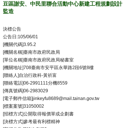
豆區謝安、中民里聯合活動中心新建工程規劃設計
監造
決標公告
公告日:105/06/01
[機關代碼]3.95.2
[機關名稱]臺南市政府民政局
[單位名稱]臺南市政府民政局秘書室
[機關地址]708臺南市安平區永華路2段6號8樓
[聯絡人]自治行政科-黃祈富
[聯絡電話]06-2991111分機8559
[傳真號碼]06-2983029
[電子郵件信箱]jinkeyfu8689@mail.tainan.gov.tw
[標案案號]31050002
[招標方式]公開取得報價單或企劃書
[決標方式]參考最有利標精神