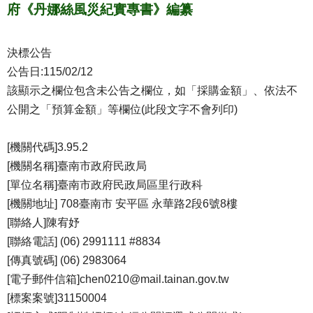
府《丹娜絲風災紀實專書》編纂
決標公告
公告日:115/02/12
該顯示之欄位包含未公告之欄位，如「採購金額」、依法不
公開之「預算金額」等欄位(此段文字不會列印)
[機關代碼]3.95.2
[機關名稱]臺南市政府民政局
[單位名稱]臺南市政府民政局區里行政科
[機關地址] 708臺南市 安平區 永華路2段6號8樓
[聯絡人]陳宥妤
[聯絡電話] (06) 2991111 #8834
[傳真號碼] (06) 2983064
[電子郵件信箱]chen0210@mail.tainan.gov.tw
[標案案號]31150004