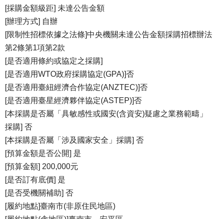
[採購金額級距] 未達公告金額
[辦理方式] 自辦
[限制性招標依據之法條]中央機關未達公告金額採購招標辦法
第2條第1項第2款
[是否適用條約或協定之採購]
[是否適用WTO政府採購協定(GPA)]否
[是否適用臺紐經濟合作協定(ANZTEC)]否
[是否適用臺星經濟夥伴協定(ASTEP)]否
[本採購是否屬「具敏感性或國安(含資安)疑慮之業務範疇」
採購] 否
[本採購是否屬「涉及國家安全」採購] 否
[預算金額是否公開] 是
[預算金額] 200,000元
[是否訂有底價] 是
[是否受機關補助] 否
[履約地點]臺南市(非原住民地區)