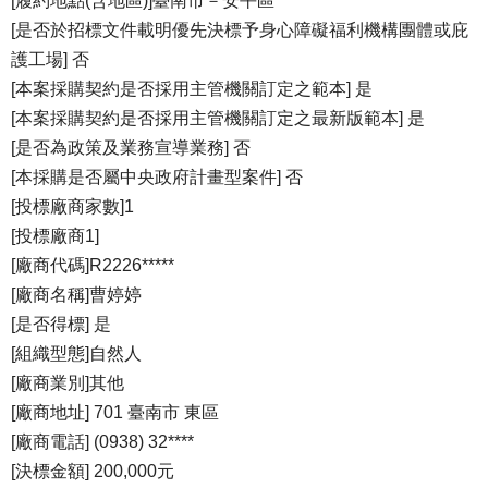
[履約地點(含地區)]臺南市－安平區
[是否於招標文件載明優先決標予身心障礙福利機構團體或庇
護工場] 否
[本案採購契約是否採用主管機關訂定之範本] 是
[本案採購契約是否採用主管機關訂定之最新版範本] 是
[是否為政策及業務宣導業務] 否
[本採購是否屬中央政府計畫型案件] 否
[投標廠商家數]1
[投標廠商1]
[廠商代碼]R2226*****
[廠商名稱]曹婷婷
[是否得標] 是
[組織型態]自然人
[廠商業別]其他
[廠商地址] 701 臺南市 東區
[廠商電話] (0938) 32****
[決標金額] 200,000元