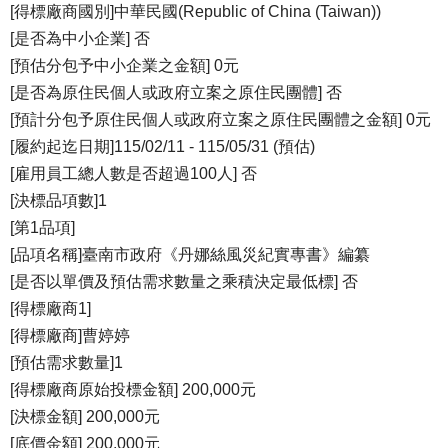
[得標廠商國別]中華民國(Republic of China (Taiwan))
[是否為中小企業] 否
[預估分包予中小企業之金額] 0元
[是否為原住民個人或政府立案之原住民團體] 否
[預計分包予原住民個人或政府立案之原住民團體之金額] 0元
[履約起迄日期]115/02/11 - 115/05/31 (預估)
[雇用員工總人數是否超過100人] 否
[決標品項數]1
[第1品項]
[品項名稱]臺南市政府《丹娜絲風災紀實專書》編纂
[是否以單價及預估需求數量之乘積決定最低標] 否
[得標廠商1]
[得標廠商]曹婷婷
[預估需求數量]1
[得標廠商原始投標金額] 200,000元
[決標金額] 200,000元
[底價金額] 200,000元