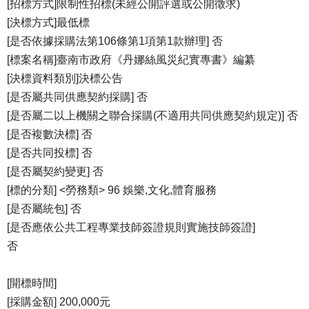
[招標方式]限制性招標(未經公開評選或公開徵求)
[決標方式]最低標
[是否依據採購法第106條第1項第1款辦理] 否
[標案名稱]臺南市政府《丹娜絲風災紀實專書》編纂
[決標資料類別]決標公告
[是否屬共同供應契約採購] 否
[是否屬二以上機關之聯合採購(不適用共同供應契約規定)] 否
[是否複數決標] 否
[是否共同投標] 否
[是否屬契約變更] 否
[標的分類] <勞務類> 96 娛樂,文化,體育服務
[是否屬統包] 否
[是否應依公共工程專業技師簽證規則實施技師簽證]
否
[開標時間]
[採購金額] 200,000元