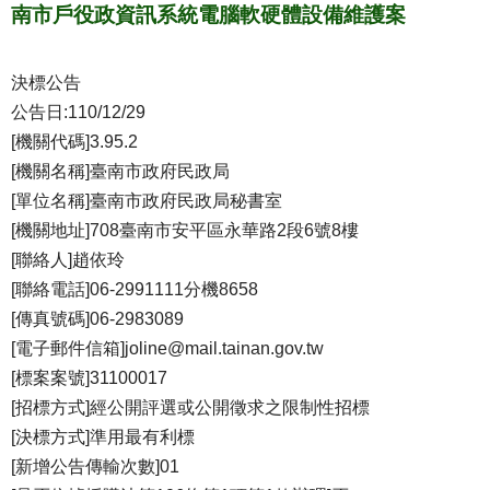
南市戶役政資訊系統電腦軟硬體設備維護案
決標公告
公告日:110/12/29
[機關代碼]3.95.2
[機關名稱]臺南市政府民政局
[單位名稱]臺南市政府民政局秘書室
[機關地址]708臺南市安平區永華路2段6號8樓
[聯絡人]趙依玲
[聯絡電話]06-2991111分機8658
[傳真號碼]06-2983089
[電子郵件信箱]joline@mail.tainan.gov.tw
[標案案號]31100017
[招標方式]經公開評選或公開徵求之限制性招標
[決標方式]準用最有利標
[新增公告傳輸次數]01