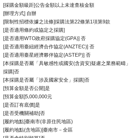
[採購金額級距]公告金額以上未達查核金額
[辦理方式] 自辦
[限制性招標依據之法條]採購法第22條第1項第9款
[是否適用條約或協定之採購]
[是否適用WTO政府採購協定(GPA)] 否
[是否適用臺紐經濟合作協定(ANZTEC)] 否
[是否適用臺星經濟夥伴協定(ASTEP)] 否
[本採購是否屬「具敏感性或國安(含資安)疑慮之業務範疇」
採購]否
[本採購是否屬「涉及國家安全」採購]否
[預算金額是否公開]是
[預算金額]5,000,000元
[是否訂有底價]是
[是否受機關補助]否
[履約地點]臺南市(非原住民地區)
[履約地點(含地區)]臺南市－全區