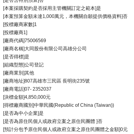
[是否含特別預算]否
[本案採購契約是否採用主管機關訂定之範本]是
[本案預算金額未達1,000萬元，本機關自願提供價格資料]否
[投標廠商家數]1
[投標廠商1]
[廠商代碼]75006569
[廠商名稱]大同股份有限公司高雄分公司
[是否得標]是
[組織型態]公司登記
[廠商業別]其他
[廠商地址]807高雄市三民區 長明街235號
[廠商電話]07- 2352037
[決標金額]4,850,000元
[得標廠商國別]中華民國(Republic of China (Taiwan))
[是否為中小企業]是
[是否為原住民個人或政府立案之原住民團體 ]否
[預計分包予原住民個人或政府立案之原住民團體之金額]0元