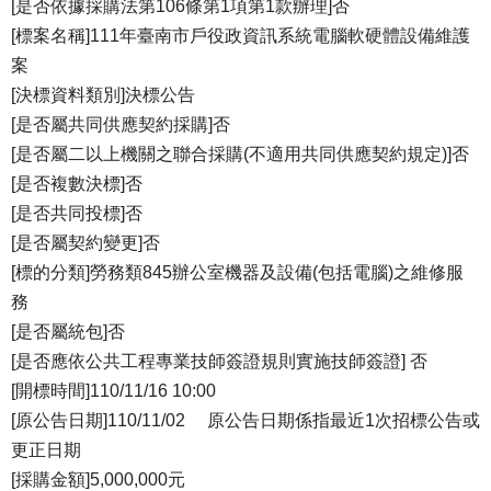
[是否依據採購法第106條第1項第1款辦理]否
[標案名稱]111年臺南市戶役政資訊系統電腦軟硬體設備維護
案
[決標資料類別]決標公告
[是否屬共同供應契約採購]否
[是否屬二以上機關之聯合採購(不適用共同供應契約規定)]否
[是否複數決標]否
[是否共同投標]否
[是否屬契約變更]否
[標的分類]勞務類845辦公室機器及設備(包括電腦)之維修服
務
[是否屬統包]否
[是否應依公共工程專業技師簽證規則實施技師簽證] 否
[開標時間]110/11/16 10:00
[原公告日期]110/11/02 原公告日期係指最近1次招標公告或
更正日期
[採購金額]5,000,000元