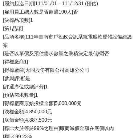
[履約起迄日期]111/01/01－111/12/31 (預估)
[雇用員工總人數是否超過100人]否
[決標品項數]1
[第1品項]
[品項名稱]111年臺南市戶役政資訊系統電腦軟硬體設備維護
案
[是否以單價及預估需求數量之乘積決定最低標]否
[得標廠商1]
[得標廠商]大同股份有限公司高雄分公司
[參與評選]是
[評選序位或總評分]1
[預估需求數量]1
[得標廠商原始投標金額]5,000,000元
[決標金額]4,850,000元
[底價金額]4,887,500元
[標比大於等於99%之理由]廠商減價金額在底價以內
[標比]99.23%