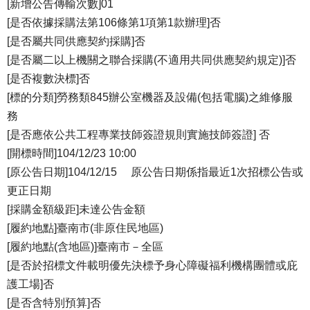
[新增公告傳輸次數]01
[是否依據採購法第106條第1項第1款辦理]否
[是否屬共同供應契約採購]否
[是否屬二以上機關之聯合採購(不適用共同供應契約規定)]否
[是否複數決標]否
[標的分類]勞務類845辦公室機器及設備(包括電腦)之維修服
務
[是否應依公共工程專業技師簽證規則實施技師簽證] 否
[開標時間]104/12/23 10:00
[原公告日期]104/12/15 原公告日期係指最近1次招標公告或
更正日期
[採購金額級距]未達公告金額
[履約地點]臺南市(非原住民地區)
[履約地點(含地區)]臺南市－全區
[是否於招標文件載明優先決標予身心障礙福利機構團體或庇
護工場]否
[是否含特別預算]否