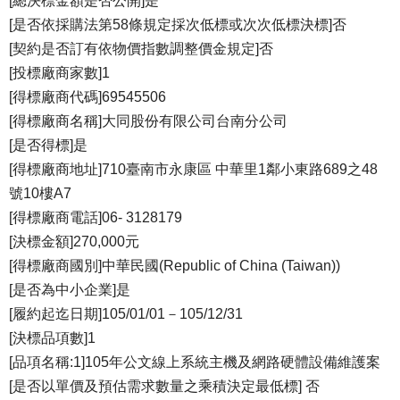
[總決標金額是否公開]是
[是否依採購法第58條規定採次低標或次次低標決標]否
[契約是否訂有依物價指數調整價金規定]否
[投標廠商家數]1
[得標廠商代碼]69545506
[得標廠商名稱]大同股份有限公司台南分公司
[是否得標]是
[得標廠商地址]710臺南市永康區 中華里1鄰小東路689之48
號10樓A7
[得標廠商電話]06- 3128179
[決標金額]270,000元
[得標廠商國別]中華民國(Republic of China (Taiwan))
[是否為中小企業]是
[履約起迄日期]105/01/01－105/12/31
[決標品項數]1
[品項名稱:1]105年公文線上系統主機及網路硬體設備維護案
[是否以單價及預估需求數量之乘積決定最低標] 否