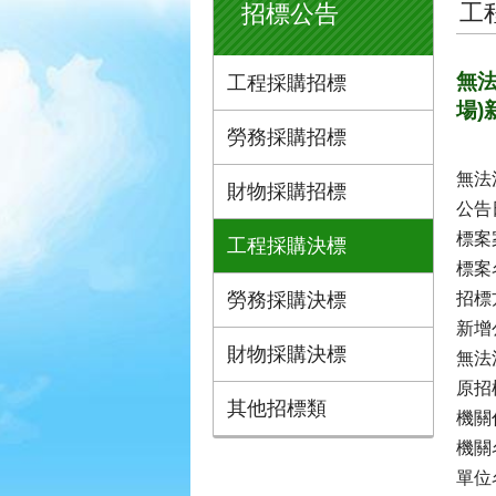
工
招標公告
無法
工程採購招標
場)
勞務採購招標
無法
財物採購招標
公告日
標案案
工程採購決標
標案
勞務採購決標
招標
新增
財物採購決標
無法
原招
其他招標類
機關代
機關
單位