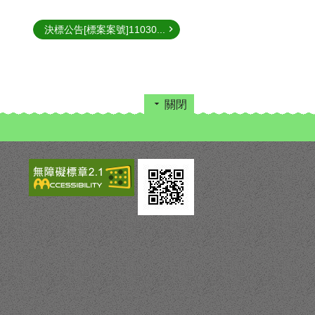
決標公告[標案案號]11030...
關閉