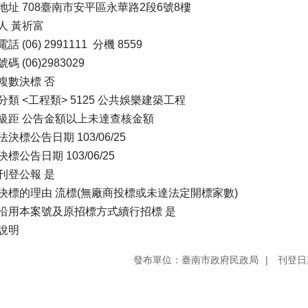
地址 708臺南市安平區永華路2段6號8樓
人 黃祈富
話 (06) 2991111 分機 8559
碼 (06)2983029
複數決標 否
分類 <工程類> 5125 公共娛樂建築工程
級距 公告金額以上未達查核金額
決標公告日期 103/06/25
標公告日期 103/06/25
刊登公報 是
決標的理由 流標(無廠商投標或未達法定開標家數)
沿用本案號及原招標方式續行招標 是
說明
發布單位：臺南市政府民政局
刊登日期