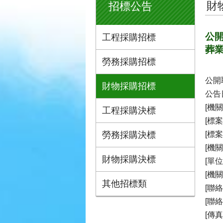
財
招標公告
公開
工程採購招標
葬
勞務採購招標
公開
財物採購招標
公告日
[機
工程採購決標
[標
勞務採購決標
[標案
[機關
財物採購決標
[單
[機
其他招標類
[聯
[聯絡
[傳真