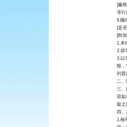
[廠
等行
II
[是
[附
1.
2.
3.
限，
列置
二、
三、
容如
疑之
四、
1.