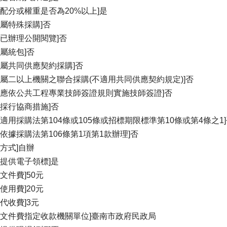
占配分或權重是否為20%以上]是
否屬特殊採購]否
否已辦理公開閱覽]否
否屬統包]否
否屬共同供應契約採購]否
否屬二以上機關之聯合採購(不適用共同供應契約規定)]否
否應依公共工程專業技師簽證規則實施技師簽證]否
否採行協商措施]否
否適用採購法第104條或105條或招標期限標準第10條或第4條之1
否依據採購法第106條第1項第1款辦理]否
理方式]自辦
否提供電子領標]是
關文件費]50元
統使用費]20元
件代收費]3元
關文件費指定收款機關單位]臺南市政府民政局