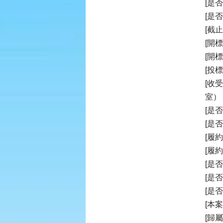
[是
[是
[截止
[開標時
[開
[投
[收
室）
[是
[是
[履
[履
[是
[是
[是
[本
[歸