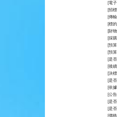
[電子
[招
[傳輸
[標
[財
[採
[預算
[預
[是
[後
[決
[是
[依
[公告
[是
[是
[價