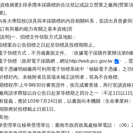
商資格摘要]I.得承攬本採購標的合法登記或設立營業之廠商(營
業)。
.國內各大專院校(須具與本採購標的內容相關科系，並請出具曾參
否訂有與履約能力有關之基本資格]否
加說明]一、招標文件領取方式及地點：
本招標案自公告招標之日起至領標及投標期限止。
採電子領標方式，不另備書面文件。〈依據電子採購作業辦法第6
以電子領標〈政府電子採購網，網址
http://web.pcc.gov.tw
〉，需
電子憑據明細廠商可利用電子領標系統中「檢驗電子憑據」之功
於標封內。未檢附者且當場未補正說明者，視為不合格標。
開標程序:上午9時30分審查證件，俟完成審查後，再行宣讀資格
廠商請求釋疑以自公告日起算等標期之四分之一〈不足1日以1
有疑義，應於103年7月24日前，以書面向本機關〈生命事業科
期限將於投標截止日前1日。
其他:
檢舉受理單位檢舉受理單位：臺南市政府政風處檢舉電話：（06）29