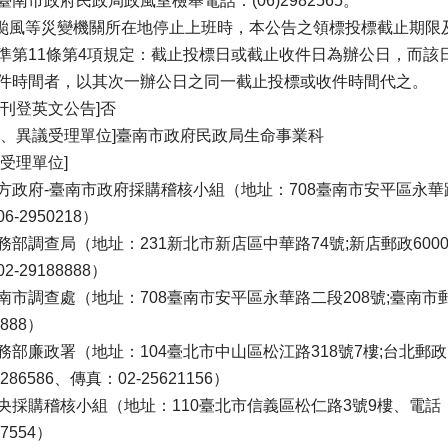
臺南市政府民政局政風室檢舉電話：(06)2982565。
因颱風等災變機關所在地停止上班時，本公告之領標投標截止期限
準第11條第4項規定：截止投標日或截止收件日為辦公日，而該
件時間者，以其次一辦公日之同一截止投標或收件時間代之。
否刊登英文公告]否
義、異議受理單位]臺南市政府民政局生命事業科
舉受理單位]
方政府-臺南市政府採購稽核小組（地址：708臺南市安平區永華路二
6-2950218）
務部調查局（地址：231新北市新店區中華路74號;新店郵政60000
2-29188888）
南市調查處（地址：708臺南市安平區永華路二段208號;臺南市郵政
8888）
務部廉政署（地址：104臺北市中山區松江路318號7樓;台北郵政1
0286586、傳真：02-25621156）
央採購稽核小組（地址：110臺北市信義區松仁路3號9樓、電話：02-
97554）