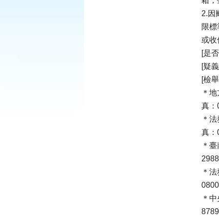
箱；
2.
限標
或收
[是
[疑
[檢
＊地
真：0
＊法
真：0
＊臺
298
＊法
080
＊中
878