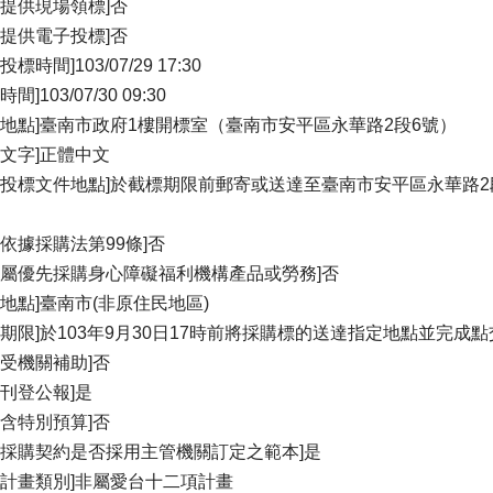
否提供現場領標]否
否提供電子投標]否
投標時間]103/07/29 17:30
間]103/07/30 09:30
標地點]臺南市政府1樓開標室（臺南市安平區永華路2段6號）
標文字]正體中文
受投標文件地點]於截標期限前郵寄或送達至臺南市安平區永華路2
否依據採購法第99條]否
否屬優先採購身心障礙福利機構產品或勞務]否
約地點]臺南市(非原住民地區)
約期限]於103年9月30日17時前將採購標的送達指定地點並完成點
否受機關補助]否
否刊登公報]是
否含特別預算]否
案採購契約是否採用主管機關訂定之範本]是
屬計畫類別]非屬愛台十二項計畫