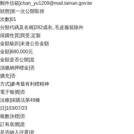
郵件信箱]chan_yu1209@mail.tainan.gov.tw
標狀態]第一次公開取得
次數]01
的分類代碼及名稱]282成衣, 毛皮服裝除外
物採購性質]買受,定製
購金額級距]未達公告金額
金額]680,000元
算金額是否公開]是
否須繳納押標金]否
續擴充]否
標方式]參考最有利標精神
否電子報價]否
據法條]採購法第49條
日]103/07/23
否複數決標]否
否訂有底價]是
格是否納入評選]是