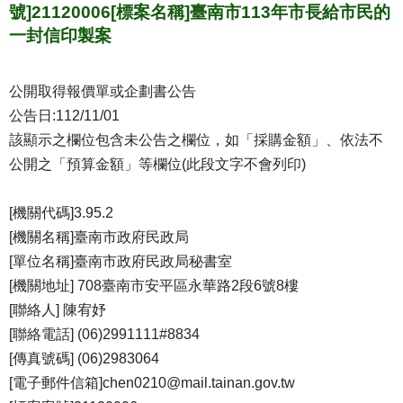
號]21120006[標案名稱]臺南市113年市長給市民的
一封信印製案
公開取得報價單或企劃書公告
公告日:112/11/01
該顯示之欄位包含未公告之欄位，如「採購金額」、依法不
公開之「預算金額」等欄位(此段文字不會列印)
[機關代碼]3.95.2
[機關名稱]臺南市政府民政局
[單位名稱]臺南市政府民政局秘書室
[機關地址] 708臺南市安平區永華路2段6號8樓
[聯絡人] 陳宥妤
[聯絡電話] (06)2991111#8834
[傳真號碼] (06)2983064
[電子郵件信箱]chen0210@mail.tainan.gov.tw