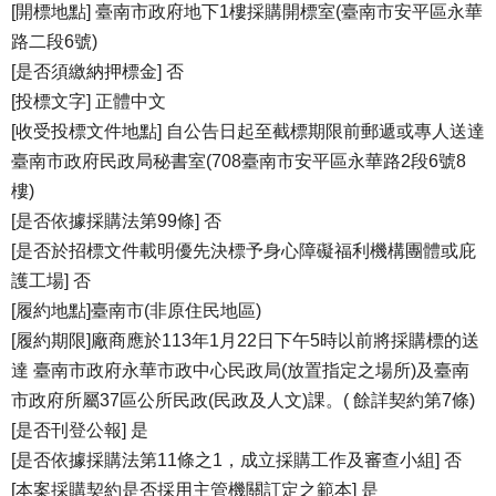
[開標地點] 臺南市政府地下1樓採購開標室(臺南市安平區永華
路二段6號)
[是否須繳納押標金] 否
[投標文字] 正體中文
[收受投標文件地點] 自公告日起至截標期限前郵遞或專人送達
臺南市政府民政局秘書室(708臺南市安平區永華路2段6號8
樓)
[是否依據採購法第99條] 否
[是否於招標文件載明優先決標予身心障礙福利機構團體或庇
護工場] 否
[履約地點]臺南市(非原住民地區)
[履約期限]廠商應於113年1月22日下午5時以前將採購標的送
達 臺南市政府永華市政中心民政局(放置指定之場所)及臺南
市政府所屬37區公所民政(民政及人文)課。( 餘詳契約第7條)
[是否刊登公報] 是
[是否依據採購法第11條之1，成立採購工作及審查小組] 否
[本案採購契約是否採用主管機關訂定之範本] 是