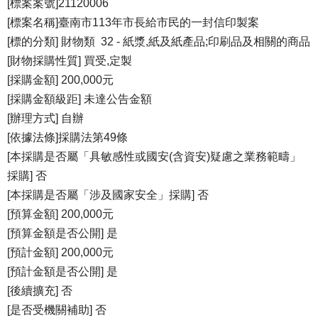
[標案案號]21120006
[標案名稱]臺南市113年市長給市民的一封信印製案
[標的分類] 財物類 32 - 紙漿,紙及紙產品;印刷品及相關的商品
[財物採購性質] 買受,定製
[採購金額] 200,000元
[採購金額級距] 未達公告金額
[辦理方式] 自辦
[依據法條]採購法第49條
[本採購是否屬「具敏感性或國安(含資安)疑慮之業務範疇」
採購] 否
[本採購是否屬「涉及國家安全」採購] 否
[預算金額] 200,000元
[預算金額是否公開] 是
[預計金額] 200,000元
[預計金額是否公開] 是
[後續擴充] 否
[是否受機關補助] 否