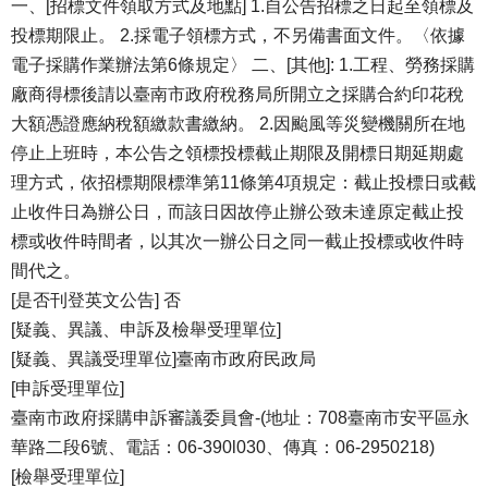
一、[招標文件領取方式及地點] 1.自公告招標之日起至領標及
投標期限止。 2.採電子領標方式，不另備書面文件。〈依據
電子採購作業辦法第6條規定〉 二、[其他]: 1.工程、勞務採購
廠商得標後請以臺南市政府稅務局所開立之採購合約印花稅
大額憑證應納稅額繳款書繳納。 2.因颱風等災變機關所在地
停止上班時，本公告之領標投標截止期限及開標日期延期處
理方式，依招標期限標準第11條第4項規定：截止投標日或截
止收件日為辦公日，而該日因故停止辦公致未達原定截止投
標或收件時間者，以其次一辦公日之同一截止投標或收件時
間代之。
[是否刊登英文公告] 否
[疑義、異議、申訴及檢舉受理單位]
[疑義、異議受理單位]臺南市政府民政局
[申訴受理單位]
臺南市政府採購申訴審議委員會-(地址：708臺南市安平區永
華路二段6號、電話：06-390l030、傳真：06-2950218)
[檢舉受理單位]