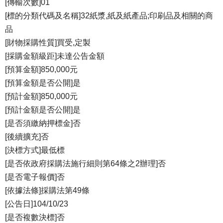
[傳輸次數]01
[標的分類代碼及名稱]32紙漿,紙及紙產品;印刷品及相關的商
品
[財物採購性質]買受,定製
[採購金額級距]未達公告金額
[預算金額]850,000元
[預算金額是否公開]是
[預計金額]850,000元
[預計金額是否公開]是
[是否須繳納押標金]否
[後續擴充]否
[決標方式]最低標
[是否依政府採購法施行細則第64條之2辦理]否
[是否電子報價]否
[依據法條]採購法第49條
[公告日]104/10/23
[是否複數決標]否