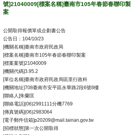
號]21040009[標案名稱]臺南市105年春節春聯印製
案
公開取得報價單或企劃書公告
公告日：104/10/23
[機關名稱]臺南市政府民政局
[標案名稱]臺南市105年春節春聯印製案
[標案案號]21040009
[機關代碼]3.95.2
[單位名稱]臺南市政府民政局區里行政科
[機關地址]708臺南市安平區永華路2段6號8樓
[聯絡人]朱蘭匡
[聯絡電話](06)2991111分機7769
[傳真號碼](06)2983064
[電子郵件信箱]p20209@mail.tainan.gov.tw
[招標狀態]第一次公開取得