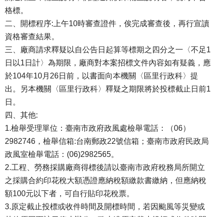
格標。
二、開標程序:上午10時審查證件，俟完成審查後，再行宣讀
資格審查結果。
三、廠商請求釋疑以自公告日起算等標期之四分之一〈不足1
日以1日計〉為期限，廠商對本案招標文件內容如有疑義，應
於104年10月26日前，以書面向本機關〈區里行政科〉提
出。另本機關〈區里行政科〉釋疑之期限將於投標截止日前1
日。
四、其他:
1.檢舉受理單位：臺南市政府政風處檢舉電話：（06）
2982746，檢舉信箱:台南郵政22號信箱；臺南市政府民政局
政風室檢舉電話：(06)2982565。
2.工程、勞務採購廠商得標後請以臺南市政府稅務局所開立
之採購合約印花稅大額憑證應納稅額繳款書繳納，但應納稅
額100元以下者，可自行貼印花稅票。
3.原定截止投標或收件時間及開標時間，若因颱風等災變或