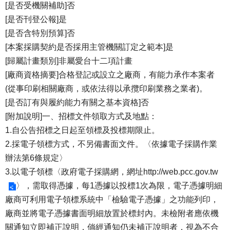
[是否受機關補助]否
[是否刊登公報]是
[是否含特別預算]否
[本案採購契約是否採用主管機關訂定之範本]是
[歸屬計畫類別]非屬愛台十二項計畫
[廠商資格摘要]合格登記或設立之廠商，有能力承作本案者
(從事印刷相關廠商，或依法得以承攬印刷業務之業者)。
[是否訂有與履約能力有關之基本資格]否
[附加說明]一、招標文件領取方式及地點：
1.自公告招標之日起至領標及投標期限止。
2.採電子領標方式，不另備書面文件。〈依據電子採購作業
辦法第6條規定〉
3.以電子領標〈政府電子採購網，網址
http://web.pcc.gov.tw
〉，需取得憑據，每1憑據以投標1次為限，電子憑據明細
廠商可利用電子領標系統中「檢驗電子憑據」之功能列印，
廠商並將電子憑據書面明細放置於標封內。未檢附者應依機
關通知立即補正說明，倘經通知仍未補正說明者，視為不合