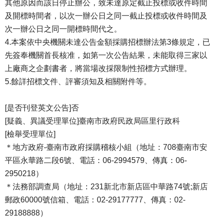
其他原因而該日停止辦公，致未達原定截止投標或收件時間
及開標時間者，以次一辦公日之同一截止投標或收件時間及
次一辦公日之同一開標時間代之。
4.本案依中央機關未達公告金額採購招標辦法第3條規定，已
先簽奉機關首長核准，如第一次公告結果，未能取得三家以
上廠商之企劃書者，將當場改採限制性招標方式辦理。
5.餘詳招標文件、評審須知及相關附件等。
[是否刊登英文公告]否
[疑義、異議受理單位]臺南市政府民政局區里行政科
[檢舉受理單位]
＊地方政府-臺南市政府採購稽核小組（地址：708臺南市安
平區永華路二段6號、電話：06-2994579、傳真：06-
2950218）
＊法務部調查局（地址：231新北市新店區中華路74號;新店
郵政60000號信箱、電話：02-29177777、傳真：02-
29188888）