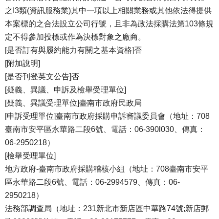
之I3類(資訊服務業)其中一項以上相關業務或其他依法得提供
本案標的之合法設立公司行號，且非為政法採購法第103條規
定不得參加投標或作為決標對象之廠商。
[是否訂有與履約能力有關之基本資格]否
[附加說明]
[是否刊登英文公告]否
[疑義、異議、申訴及檢舉受理單位]
[疑義、異議受理單位]臺南市政府民政局
[申訴受理單位]臺南市政府採購申訴審議委員會（地址：708
臺南市安平區永華路二段6號、電話：06-390l030、傳真：
06-2950218）
[檢舉受理單位]
地方政府-臺南市政府採購稽核小組（地址：708臺南市安平
區永華路二段6號、電話：06-2994579、傳真：06-
2950218）
法務部調查局（地址：231新北市新店區中華路74號;新店郵