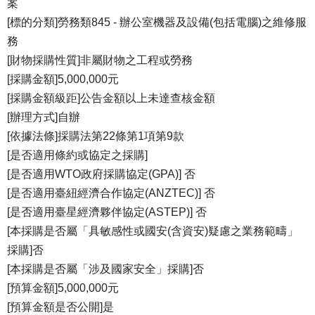
案
[標的分類]勞務類845 - 辦公室機器及設備(包括電腦)之維修服
務
[財物採購性質]非屬財物之工程或勞務
[採購金額]5,000,000元
[採購金額級距]公告金額以上未達查核金額
[辦理方式]自辦
[依據法條]採購法第22條第1項第9款
[是否適用條約或協定之採購]
[是否適用WTO政府採購協定(GPA)] 否
[是否適用臺紐經濟合作協定(ANZTEC)] 否
[是否適用臺星經濟夥伴協定(ASTEP)] 否
[本採購是否屬「具敏感性或國安(含資安)疑慮之業務範疇」
採購]否
[本採購是否屬「涉及國家安全」採購]否
[預算金額]5,000,000元
[預算金額是否公開]是