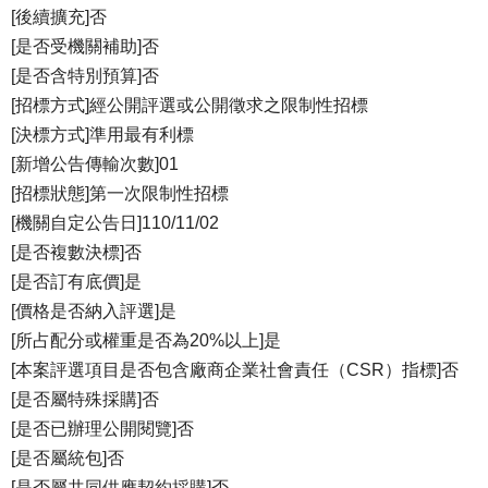
[後續擴充]否
[是否受機關補助]否
[是否含特別預算]否
[招標方式]經公開評選或公開徵求之限制性招標
[決標方式]準用最有利標
[新增公告傳輸次數]01
[招標狀態]第一次限制性招標
[機關自定公告日]110/11/02
[是否複數決標]否
[是否訂有底價]是
[價格是否納入評選]是
[所占配分或權重是否為20%以上]是
[本案評選項目是否包含廠商企業社會責任（CSR）指標]否
[是否屬特殊採購]否
[是否已辦理公開閱覽]否
[是否屬統包]否
[是否屬共同供應契約採購]否