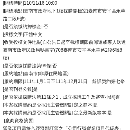
[開標時間]110/11/16 10:00
[開標地點]臺南市政府地下1樓採購開標室(臺南市安平區永華
路二段6號)
[是否須繳納押標金] 否
[投標文字]正體中文
[收受投標文件地點]自公告日起至截標期限前郵遞或專人送達
臺南市政府民政局秘書室(708臺南市安平區永華路2段6號8
樓)
[是否依據採購法第99條]否
[履約地點]臺南市(非原住民地區)
[履約期限]111年1月1日至111年12月31日，餘詳契約第七條
[是否刊登公報]是
[是否依據採購法第11條之1，成立採購工作及審查小組]否
[本案採購契約是否採用主管機關訂定之範本]是
[本案採購契約是否採用主管機關訂定之最新版範本]是
[廠商資格摘要]
營業項目需符合經濟部訂頒之「公司行號營業項目代碼表」