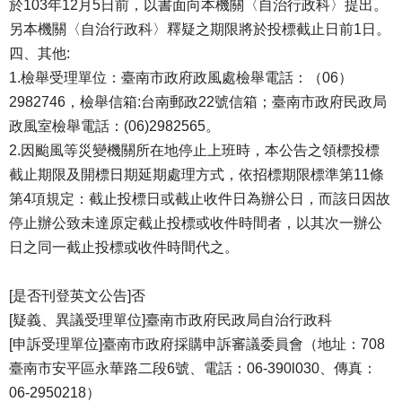
於103年12月5日前，以書面向本機關〈自治行政科〉提出。
另本機關〈自治行政科〉釋疑之期限將於投標截止日前1日。
四、其他:
1.檢舉受理單位：臺南市政府政風處檢舉電話：（06）
2982746，檢舉信箱:台南郵政22號信箱；臺南市政府民政局
政風室檢舉電話：(06)2982565。
2.因颱風等災變機關所在地停止上班時，本公告之領標投標
截止期限及開標日期延期處理方式，依招標期限標準第11條
第4項規定：截止投標日或截止收件日為辦公日，而該日因故
停止辦公致未達原定截止投標或收件時間者，以其次一辦公
日之同一截止投標或收件時間代之。
[是否刊登英文公告]否
[疑義、異議受理單位]臺南市政府民政局自治行政科
[申訴受理單位]臺南市政府採購申訴審議委員會（地址：708
臺南市安平區永華路二段6號、電話：06-390l030、傳真：
06-2950218）