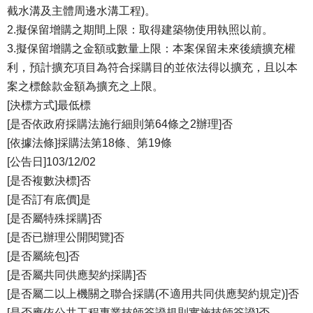
截水溝及主體周邊水溝工程)。
2.擬保留增購之期間上限：取得建築物使用執照以前。
3.擬保留增購之金額或數量上限：本案保留未來後續擴充權
利，預計擴充項目為符合採購目的並依法得以擴充，且以本
案之標餘款金額為擴充之上限。
[決標方式]最低標
[是否依政府採購法施行細則第64條之2辦理]否
[依據法條]採購法第18條、第19條
[公告日]103/12/02
[是否複數決標]否
[是否訂有底價]是
[是否屬特殊採購]否
[是否已辦理公開閱覽]否
[是否屬統包]否
[是否屬共同供應契約採購]否
[是否屬二以上機關之聯合採購(不適用共同供應契約規定)]否
[是否應依公共工程專業技師簽證規則實施技師簽證]否