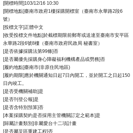
[開標時間]103/12/16 10:30
[開標地點]臺南市政府1樓採購開標室（臺南市永華路2段6
號）
[投標文字]正體中文
[收受投標文件地點]於截標期限前郵寄或送達至臺南市安平區
永華路2段6號8樓（臺南市政府民政局 秘書室）
[是否依據採購法第99條]否
[是否屬優先採購身心障礙福利機構產品或勞務]否
[履約地點]臺南市(非原住民地區)
[履約期限]應於機關通知日起7日內開工，並於開工之日起150
日內竣工。
[是否受機關補助]是
[是否刊登公報]是
[是否含特別預算]否
[本案採購契約是否採用主管機關訂定之範本]是
[歸屬計畫類別]非屬愛台十二項計畫
[是否屬災區重建工程]否