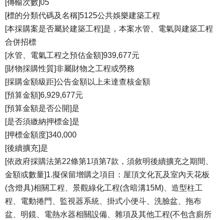
[傳輸次數]05
[標的分類代碼及名稱]5125公共娛樂建築工程
[本採購案是否屬於建築工程]是，本案水管、電氣與建築工程
合併招標
[水管、電氣工程之預估金額]939,677元
[財物採購性質]非屬財物之工程或勞務
[採購金額級距]公告金額以上未達查核金額
[預算金額]6,929,677元
[預算金額是否公開]是
[是否須繳納押標金]是
[押標金額度]340,000
[後續擴充]是
[依政府採購法第22條第1項第7款，須敘明後續擴充之期間、
金額或數量]1.擬保留增購之項目：屋頂文化瓦及室內天花板
(含燈具)相關工程、景觀綠化工程(含暗溝15M)、造型柱工
程、電動捲門、監視器系統、掛式小便斗、洗臉盆、拖布
盆、明鏡、電熱水器相關設備、雜項及其他工程(不包含廁所