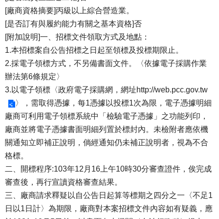
[廠商資格摘要]丙級以上綜合營造業。
[是否訂有與履約能力有關之基本資格]否
[附加說明]一、招標文件領取方式及地點：
1.本招標案自公告招標之日起至領標及投標期限止。
2.採電子領標方式，不另備書面文件。〈依據電子採購作業
辦法第6條規定〉
3.以電子領標〈政府電子採購網，網址
http://web.pcc.gov.tw
〉，需取得憑據，每1憑據以投標1次為限，電子憑據明細
廠商可利用電子領標系統中「檢驗電子憑據」之功能列印，
廠商並將電子憑據書面明細列置於標封內。未檢附者應依機
關通知立即補正說明，倘經通知仍未補正說明者，視為不合
格標。
二、開標程序:103年12月16上午10時30分審查證件，俟完成
審查後，再行宣讀資格審查結果。
三、廠商請求釋疑以自公告日起算等標期之四分之一〈不足1
日以1日計〉為期限，廠商對本案招標文件內容如有疑義，應