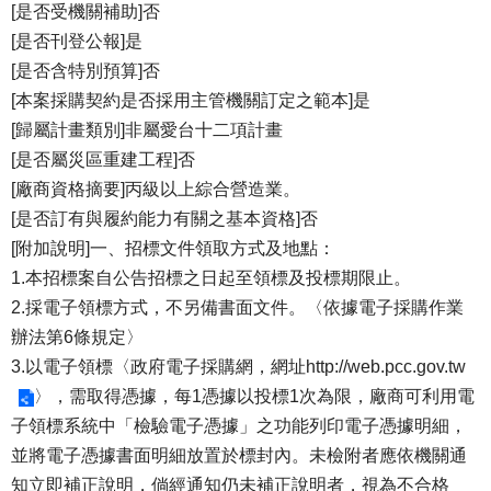
[是否受機關補助]否
[是否刊登公報]是
[是否含特別預算]否
[本案採購契約是否採用主管機關訂定之範本]是
[歸屬計畫類別]非屬愛台十二項計畫
[是否屬災區重建工程]否
[廠商資格摘要]丙級以上綜合營造業。
[是否訂有與履約能力有關之基本資格]否
[附加說明]一、招標文件領取方式及地點：
1.本招標案自公告招標之日起至領標及投標期限止。
2.採電子領標方式，不另備書面文件。〈依據電子採購作業
辦法第6條規定〉
3.以電子領標〈政府電子採購網，網址
http://web.pcc.gov.tw
〉，需取得憑據，每1憑據以投標1次為限，廠商可利用電
子領標系統中「檢驗電子憑據」之功能列印電子憑據明細，
並將電子憑據書面明細放置於標封內。未檢附者應依機關通
知立即補正說明，倘經通知仍未補正說明者，視為不合格