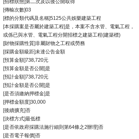
[招標狀態]第二次及以後公開取得
[傳輸次數]03
[標的分類代碼及名稱]5125公共娛樂建築工程
[本採購案是否屬於建築工程]是，本案不含水管、電氣工程，
或係已與水管、電氣工程分開招標之建築工程(建築標)
[財物採購性質]非屬財物之工程或勞務
[採購金額級距]未達公告金額
[預算金額]738,720元
[預算金額是否公開]是
[預計金額]738,720元
[預計金額是否公開]是
[是否須繳納押標金]是
[押標金額度]30,000
[後續擴充]否
[決標方式]最低標
[是否依政府採購法施行細則第64條之2辦理]否
[是否電子報價]否