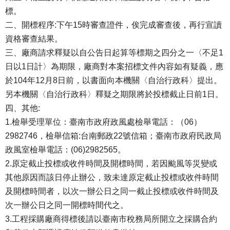
標。
二、開標程序:下午15時審查證件，俟完成審查後，再行宣讀
資格審查結果。
三、廠商請求釋疑以自公告日起算等標期之四分之一〈不足1
日以1日計〉為期限，廠商對本案招標文件內容如有疑義，應
於104年12月8日前，以書面向本機關〈自治行政科〉提出。
另本機關〈自治行政科〉釋疑之期限將於投標截止日前1日。
四、其他:
1.檢舉受理單位：臺南市政府政風處檢舉電話：（06）
2982746，檢舉信箱:台南郵政22號信箱；臺南市政府民政局
政風室檢舉電話：(06)2982565。
2.原定截止投標或收件時間及開標時間，若因颱風等災變或
其他原因而該日停止辦公，致未達原定截止投標或收件時間
及開標時間者，以次一辦公日之同一截止投標或收件時間及
次一辦公日之同一開標時間代之。
3.工程採購廠商得標後請以臺南市稅務局所開立之採購合約