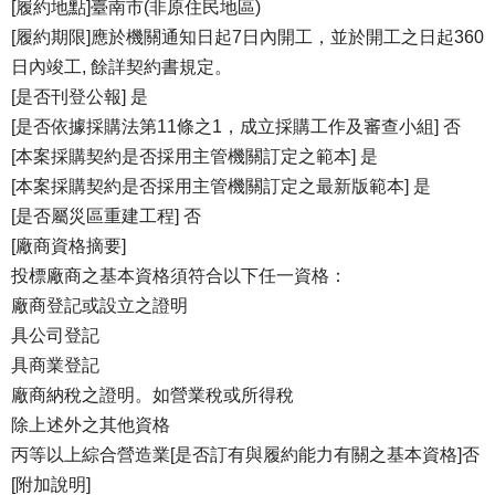
[履約地點]臺南市(非原住民地區)
[履約期限]應於機關通知日起7日內開工，並於開工之日起360
日內竣工, 餘詳契約書規定。
[是否刊登公報] 是
[是否依據採購法第11條之1，成立採購工作及審查小組] 否
[本案採購契約是否採用主管機關訂定之範本] 是
[本案採購契約是否採用主管機關訂定之最新版範本] 是
[是否屬災區重建工程] 否
[廠商資格摘要]
投標廠商之基本資格須符合以下任一資格：
廠商登記或設立之證明
具公司登記
具商業登記
廠商納稅之證明。如營業稅或所得稅
除上述外之其他資格
丙等以上綜合營造業[是否訂有與履約能力有關之基本資格]否
[附加說明]