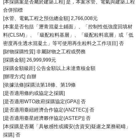
[本採購案是否屬於建築工程] 是，本案水管、電氣與建築工程
合併招標
[水管、電氣工程之預估總金額] 2,766,008元
[本案是否包括「瀝青混凝土鋪面」、「控制性低強度回填材
料(CLSM)」、「級配粒料基層」、「級配粒料底層」或「低
密度再生透水混凝土」等可使用再生粒料之工作項目] 否
[財物採購性質] 非屬財物之工程或勞務
[採購金額] 26,999,999元
[採購金額級距] 公告金額以上未達查核金額
[辦理方式] 自辦
[依據法條]採購法第18條、第19條
[是否適用條約或協定之採購]
[是否適用WTO政府採購協定(GPA)] 否
[是否適用臺紐經濟合作協定(ANZTEC)] 否
[是否適用臺星經濟夥伴協定(ASTEP)] 否
[本採購是否屬「具敏感性或國安(含資安)疑慮之業務範疇」
採購] 否