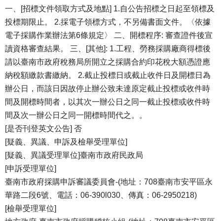
一、[招標文件領取方式及地點] 1.自公告招標之日起至領標及
投標期限止。 2.採電子領標方式，不另備書面文件。〈依據
電子採購作業辦法第6條規定〉 二、開標程序: 審查證件後宣
讀資格審查結果。 三、[其他]: 1.工程、勞務採購廠商得標後
請以臺南市政府稅務局所開立之採購合約印花稅大額憑證應
納稅額繳款書繳納。 2.截止投標日或截止收件日及開標日為
辦公日，而該日因故停止辦公致未達原定截止投標或收件時
間及開標時間者，以其次一辦公日之同一截止投標或收件時
間及次一辦公日之同一開標時間代之。。
[是否刊登英文公告] 否
[疑義、異議、申訴及檢舉受理單位]
[疑義、異議受理單位]臺南市政府民政局
[申訴受理單位]
臺南市政府採購申訴審議委員會-(地址：708臺南市安平區永
華路二段6號、電話：06-390l030、傳真：06-2950218)
[檢舉受理單位]