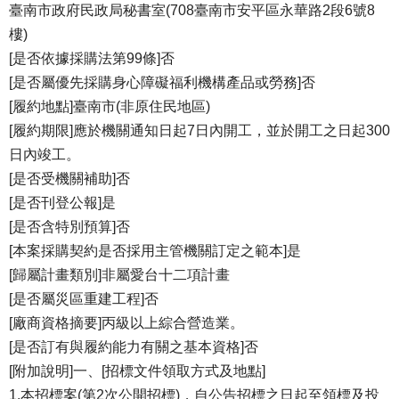
臺南市政府民政局秘書室(708臺南市安平區永華路2段6號8
樓)
[是否依據採購法第99條]否
[是否屬優先採購身心障礙福利機構產品或勞務]否
[履約地點]臺南市(非原住民地區)
[履約期限]應於機關通知日起7日內開工，並於開工之日起300
日內竣工。
[是否受機關補助]否
[是否刊登公報]是
[是否含特別預算]否
[本案採購契約是否採用主管機關訂定之範本]是
[歸屬計畫類別]非屬愛台十二項計畫
[是否屬災區重建工程]否
[廠商資格摘要]丙級以上綜合營造業。
[是否訂有與履約能力有關之基本資格]否
[附加說明]一、[招標文件領取方式及地點]
1.本招標案(第2次公開招標)，自公告招標之日起至領標及投