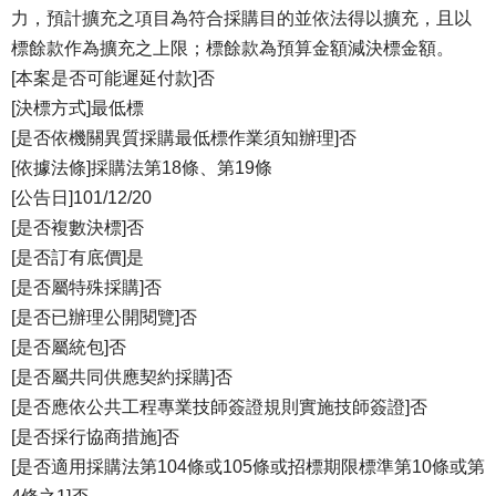
力，預計擴充之項目為符合採購目的並依法得以擴充，且以
標餘款作為擴充之上限；標餘款為預算金額減決標金額。
[本案是否可能遲延付款]否
[決標方式]最低標
[是否依機關異質採購最低標作業須知辦理]否
[依據法條]採購法第18條、第19條
[公告日]101/12/20
[是否複數決標]否
[是否訂有底價]是
[是否屬特殊採購]否
[是否已辦理公開閱覽]否
[是否屬統包]否
[是否屬共同供應契約採購]否
[是否應依公共工程專業技師簽證規則實施技師簽證]否
[是否採行協商措施]否
[是否適用採購法第104條或105條或招標期限標準第10條或第