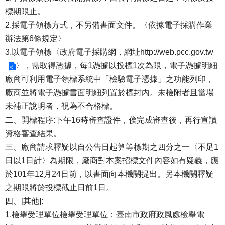
標期限止。
2.採電子領標方式，不另備書面文件。〈依據電子採購作業
辦法第6條規定〉
3.以電子領標〈政府電子採購網，網址
http://web.pcc.gov.tw
〉，需取得憑據，每1憑據以投標1次為限，電子憑據明細
廠商可利用電子領標系統中「檢驗電子憑據」之功能列印，
廠商並將電子憑據書面明細列置於標封內。未檢附者且當場
未補正說明者，視為不合格標。
二、開標程序:下午16時審查證件，俟完成審查後，再行宣讀
資格審查結果。
三、廠商請求釋疑以自公告日起算等標期之四分之一〈不足1
日以1日計〉為期限，廠商對本案招標文件內容如有疑義，應
於101年12月24日前，以書面向本機關提出。另本機關釋疑
之期限將於投標截止日前1日。
四、[其他]:
1.檢舉受理單位檢舉受理單位：臺南市政府政風處檢舉電