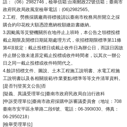
話：（06）2982746，檢舉信箱:台南郵政22號信箱；臺南市
政府民政局政風室檢舉電話：(06)2982565。
2.工程、勞務採購廠商得標後請以臺南市稅務局所開立之採
購合約印花稅大額憑證應納稅額繳款書繳納。
3.因颱風等災變機關所在地停止上班時，本公告之領標投標
截止期限及開標日期延期處理方式，依招標期限標準第11條
第4項規定：截止投標日或截止收件日為辦公日，而該日因故
停止辦公致未達原定截止投標或收件時間者，以其次一辦公
日之同一截止投標或收件時間代之。
4.餘詳招標文件、圖說、土木工程施工說明書、水電工程施
工說明書以及各相關規範/作業要點/標準等等文件清單資料。
[是否刊登英文公告]否
[疑義、異議受理單位]臺南市政府民政局自治行政科
[申訴受理單位]臺南市政府採購申訴審議委員會（地址：708
臺南市安平區永華路二段6號、電話：06-390l030、傳真：
06-2950218）
[檢舉受理單位]