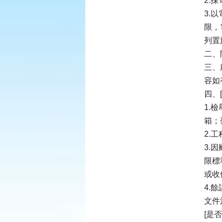
2.
3.
限，
列置
二、
三、
容如
四、[
1.
箱；
2.
3.
限標
或收
4.
文件
[是