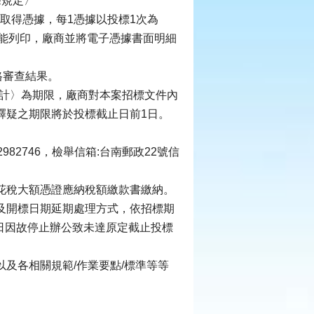
條規定〉
取得憑據，每1憑據以投標1次為
能列印，廠商並將電子憑據書面明細
格審查結果。
日計〉為期限，廠商對本案招標文件內
釋疑之期限將於投標截止日前1日。
82746，檢舉信箱:台南郵政22號信
花稅大額憑證應納稅額繳款書繳納。
及開標日期延期處理方式，依招標期
日因故停止辦公致未達原定截止投標
及各相關規範/作業要點/標準等等