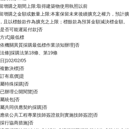
留增購之期間上限:取得建築物使用執照以前
留增購之金額或數量上限:本案保留未來後續擴充之權力，預計
，且以標餘款作為擴充之上限；標餘款為預算金額減決標金額。
案是否可能遲延付款]否
標方式]最低標
否依機關異質採購最低標作業須知辦理]否
據法條]採購法第18條、第19條
日]102/02/05
否複數決標]否
否訂有底價]是
否屬特殊採購]否
否已辦理公開閱覽]否
否屬統包]否
否屬共同供應契約採購]否
否應依公共工程專業技師簽證規則實施技師簽證]否
否採行協商措施]否