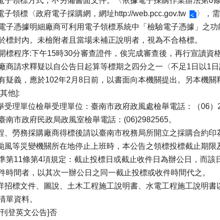
採電子領標方式，不另備書面文件。〈依據電子採購作業辦法第6
以電子領標〈政府電子採購網，網址
http://web.pcc.gov.tw
〉，需
電子憑據明細廠商可利用電子領標系統中「檢驗電子憑據」之功
於標封內。未檢附者且當場未補正說明者，視為不合格標。
開標程序:下午15時30分審查證件，俟完成審查後，再行宣讀資
廠商請求釋疑以自公告日起算等標期之四分之一〈不足1日以1
有疑義，應於102年2月8日前，以書面向本機關提出。另本機關
其他]:
檢舉受理單位檢舉受理單位：臺南市政府政風處檢舉電話：（06）29
臺南市政府民政局政風室檢舉電話：(06)2982565。
工程、勞務採購廠商得標後請以臺南市稅務局所開立之採購合約印
因颱風等災變機關所在地停止上班時，本公告之領標投標截止期限
準第11條第4項規定：截止投標日或截止收件日為辦公日，而該
件時間者，以其次一辦公日之同一截止投標或收件時間代之。
餘詳招標文件、圖說、土木工程施工說明書、水電工程施工說明書以
清單資料。
否刊登英文公告]否