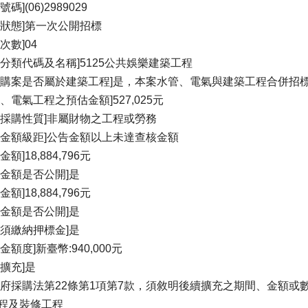
號碼](06)2989029
標狀態]第一次公開招標
次數]04
的分類代碼及名稱]5125公共娛樂建築工程
採購案是否屬於建築工程]是，本案水管、電氣與建築工程合併招
管、電氣工程之預估金額]527,025元
物採購性質]非屬財物之工程或勞務
購金額級距]公告金額以上未達查核金額
金額]18,884,796元
算金額是否公開]是
金額]18,884,796元
計金額是否公開]是
否須繳納押標金]是
金額度]新臺幣:940,000元
續擴充]是
政府採購法第22條第1項第7款，須敘明後續擴充之期間、金額或
程及裝修工程