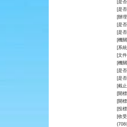
[是
[是
[辦
[是
[是
[機關
[系
[文
[機
[是
[是
[截止
[開標時
[開
[投
[收
(7