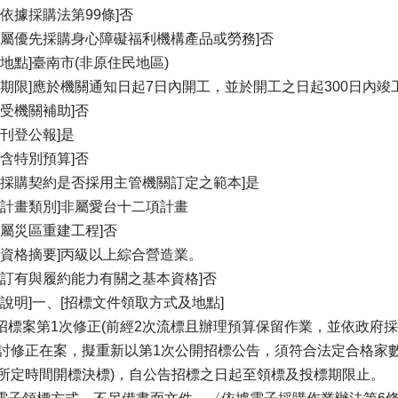
否依據採購法第99條]否
否屬優先採購身心障礙福利機構產品或勞務]否
約地點]臺南市(非原住民地區)
約期限]應於機關通知日起7日內開工，並於開工之日起300日內竣
否受機關補助]否
否刊登公報]是
否含特別預算]否
案採購契約是否採用主管機關訂定之範本]是
屬計畫類別]非屬愛台十二項計畫
否屬災區重建工程]否
商資格摘要]丙級以上綜合營造業。
否訂有與履約能力有關之基本資格]否
加說明]一、[招標文件領取方式及地點]
本招標案第1次修正(前經2次流標且辦理預算保留作業，並依政府採
討修正在案，擬重新以第1次公開招標公告，須符合法定合格家
所定時間開標決標)，自公告招標之日起至領標及投標期限止。