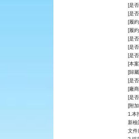
[是
[是
[履
[履
[是
[是
[是
[本
[歸
[是
[廠
[是
[附
1.
新檢
文件