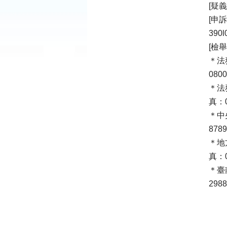
[疑
[申
390
[檢
＊法
080
＊法
真：0
＊中
878
＊地
真：0
＊臺
298