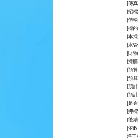
[傳真
[招
[傳輸
[標
[本
[水
[財
[採
[預算
[預
[預計
[預
[是
[押標
[後
[依
坪工