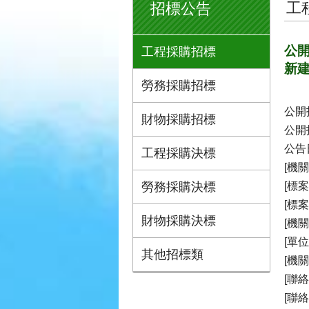
工
招標公告
公開
工程採購招標
新
勞務採購招標
公開
財物採購招標
公開
公告日
工程採購決標
[機
勞務採購決標
[標
[標案
財物採購決標
[機關
[單
其他招標類
[機
[聯
[聯絡