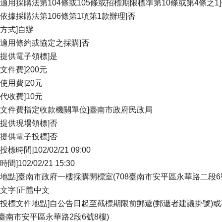
否適用採購法第104條或105條或招標期限標準第10條或第4條之1
否依據採購法第106條第1項第1款辦理]否
理方式]自辦
否適用條約或協定之採購]否
否提供電子領標]是
文件費]200元
統使用費]20元
件代收費]10元
關文件費指定收款機關單位]臺南市政府民政局
否提供現場領標]否
否提供電子投標]否
投標時間]102/02/21 09:00
間]102/02/21 15:30
標地點]臺南市政府一樓採購開標室(708臺南市安平區永華路二段6
標文字]正體中文
受投標文件地點]自公告日起至截標期限前郵遞(郵遞者建議掛號)
08臺南市安平區永華路2段6號8樓)