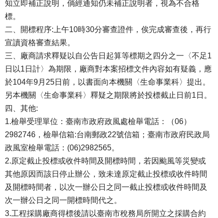
知立即補正說明，倘經通知仍未補正說明者，視為不合格
標。
二、開標程序:上午10時30分審查證件，俟完成審查後，再行
宣讀資格審查結果。
三、廠商請求釋疑以自公告日起算等標期之四分之一〈不足1
日以1日計〉為期限，廠商對本案招標文件內容如有疑義，應
於104年9月25日前，以書面向本機關〈生命事業科〉提出。
另本機關〈生命事業科〉釋疑之期限將於投標截止日前1日。
四、其他:
1.檢舉受理單位：臺南市政府政風處檢舉電話：（06）
2982746，檢舉信箱:台南郵政22號信箱；臺南市政府民政局
政風室檢舉電話：(06)2982565。
2.原定截止投標或收件時間及開標時間，若因颱風等災變或
其他原因而該日停止辦公，致未達原定截止投標或收件時間
及開標時間者，以次一辦公日之同一截止投標或收件時間及
次一辦公日之同一開標時間代之。
3.工程採購廠商得標後請以臺南市稅務局所開立之採購合約