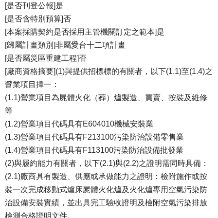
[是否刊登公報]是
[是否含特別預算]否
[本案採購契約是否採用主管機關訂定之範本]是
[歸屬計畫類別]非屬愛台十二項計畫
[是否屬災區重建工程]否
[廠商資格摘要](1)與提供招標標的有關者，以下(1.1)至(1.4)之
營業項目擇一：
(1.1)營業項目為屍體火化（葬）爐製造、買賣、按裝及維修
等
(1.2)營業項目代碼具有E604010機械安裝業
(1.3)營業項目代碼具有F213100污染防治設備零售業
(1.4)營業項目代碼具有F113100污染防治設備批發業
(2)與履約能力有關者，以下(2.1)與(2.2)之證明需同時具備：
(2.1)廠商具有製造、供應或承做能力之證明：檢附施作或按
裝一次完成移動式爐床屍體火化爐及火化爐專用空氣污染防
治設備安裝實績，並出具完工驗收證明及檢附空氣污染排放
檢測合格證明文件。