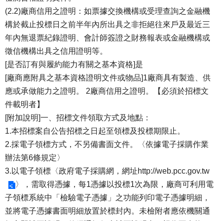
(2.2)廠商信用之證明：如票據交換機構或受理查詢之金融機
構於截止投標日之前半年內所出具之非拒絕往來戶及最近三
年內無退票紀錄證明、會計師簽證之財務報表或金融機構或
徵信機構出具之信用證明等。
[是否訂有與履約能力有關之基本資格]是
[廠商應附具之基本資格證明文件或物品]1廠商具有製造、供
應或承做能力之證明。 2廠商信用之證明。【必須於招標文
件載明者】
[附加說明]一、招標文件領取方式及地點：
1.本招標案自公告招標之日起至領標及投標期限止。
2.採電子領標方式，不另備書面文件。〈依據電子採購作業
辦法第6條規定〉
3.以電子領標〈政府電子採購網，網址
http://web.pcc.gov.tw
〉，需取得憑據，每1憑據以投標1次為限，廠商可利用電
子領標系統中「檢驗電子憑據」之功能列印電子憑據明細，
並將電子憑據書面明細放置於標封內。未檢附者應依機關通