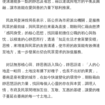
使溝通能多一點的靜思及省思，藉以達成與地方的平衡及圓
融，讓市政能在愛與善的力量下順利推展。
民政局姜淋煌局長表示，區公所為市府派出機關，是服務
民眾的最前線，與民眾的往來最為直接，期盼同仁藉由慈濟
「感同身受」的核心思想，找回最初擔任公職的初心與熱
忱，以積進的心靜思而行，透過「知足生活才會富樂安穩」
思惟，來增進與民眾的友善溝通，使市府的政策能有效傳達
至地方，進一步發展出切合民眾需求的加值服務。
好話無形植心田、靜思善語入我心，靜思語道：「人的心
地是一畦田，土地沒有播下好種子，也長不出好的果實」。
臺南是座有愛的城市，在如今快速變化的環境中，期盼藉由
靜思慧語的力量，找回每個人心靈的存在與本質，調理人
情，市府及民眾間增加互信、互敬、互惠的基礎，讓愛的種
子蔓延在臺南的每一寸土地上。