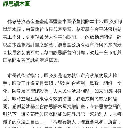
靜思語木匾
佛教慈濟基金會臺南區暨臺中區榮董捐贈本市37區公所靜
思語木匾，由黃偉哲市長代表受贈。慈濟基金會平時深耕慈
善工作外，更重視啟發人性善的良能。心的啟動是關鍵，靜
思語木匾捐贈計畫之起念，源自區公所有著市府與民眾間最
直接最密切的互動，藉由靜思語善的引導，架起一座市府與
民眾間友善真誠的溝通橋梁。
市長黃偉哲指出，區公所是地方執行市府政策的最大推
手，區政工作多元且繁瑣，諸如社會福利、民政、調解、文
化、防災及基層建設等，與人民生活息相關，如未能感同身
受、即時立場互換來做有效的溝通，易造成與民眾之間隔
閡。感謝慈濟基金會靜思語木匾捐贈計畫，在靜思智慧語的
引航下，讓公部門與民眾間能如同靜思語「幫助別人，收穫
最多的永遠是自己」、「得理要饒人，理直要氣和」所言，