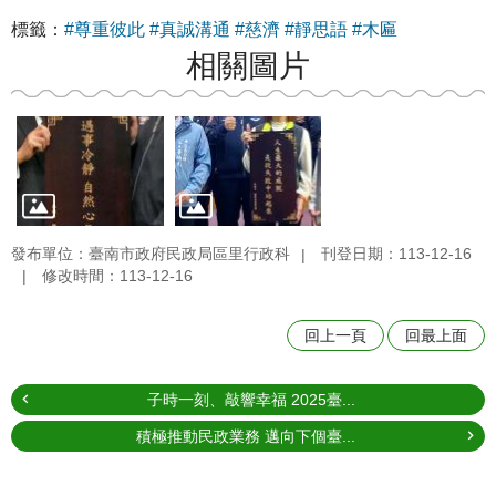
標籤：
#尊重彼此
#真誠溝通
#慈濟
#靜思語
#木匾
相關圖片
發布單位：臺南市政府民政局區里行政科
刊登日期：113-12-16
修改時間：113-12-16
回上一頁
回最上面
子時一刻、敲響幸福 2025臺...
積極推動民政業務 邁向下個臺...