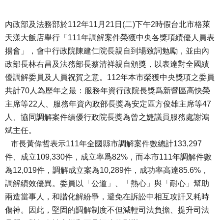
內政部及法務部於112年11月21日(二)下午2時假台北市格萊
天漾大飯店舉行「111年調解案件榮獲中央各獎項績優人員表
揚會」，會中行政院陳建仁院長親自到場致詞勉勵，並由內
政部長林右昌及法務部長蔡清祥親自頒獎，以表達對全國績
優調解委員及人員祝賀之意。112年本市榮獲中央獎項之委員
共計70人為歷年之最：服務年資行政院長獎爲新營區高快榮
主席等22人、服務年資內政部長獎為安定區方俊雄主席等47
人、協同調解案件績優行政院長獎為曾之婕議員服務處謝鴻
斌主任。
市長黃偉哲表示111年全國縣市調解案件數總計133,297
件、成立109,330件，成立率爲82%，而本市111年調解件數
為12,019件，調解成立案為10,289件，成功率高達85.6%，
調解績效優異。委員以「公道」、「熱心」與「耐心」幫助
兩造當事人，和諧化解紛爭，避免在訴訟中相互攻訐又耗時
傷神。因此，堅固的調解制度不但減輕司法負擔、提升司法