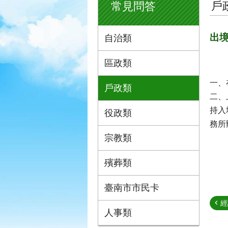
戶
常見問答
出
自治類
區政類
一、
戶政類
二、
持入
役政類
務所
宗教類
殯葬類
臺南市市民卡
經
人事類